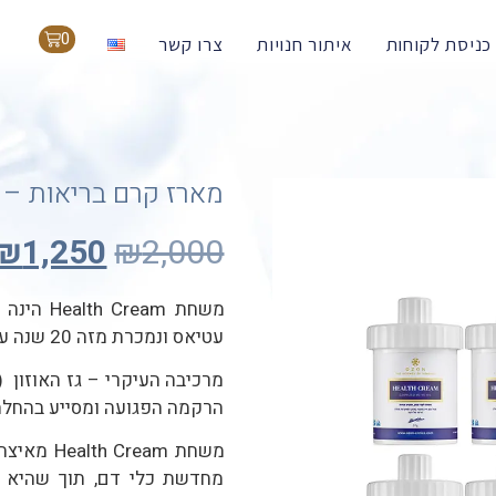
0
כניסת לקוחות
איתור חנויות
צרו קשר
מארז קרם בריאות – שמיני
₪
1,250
₪
2,000
משחת eam
עטיאס ונמכרת מזה 20 שנה עם תוצאות קליניות יוצאות מן הכלל.
מרכיבה העיקרי – גז האוזון (O
הרקמה הפגועה ומסייע בהחלמ
משחת ream
מחדשת כלי דם, תוך שהיא נו